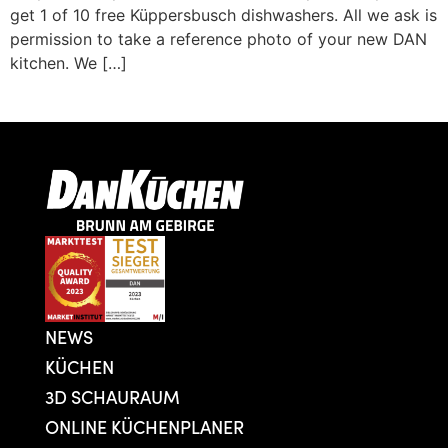
get 1 of 10 free Küppersbusch dishwashers. All we ask is
permission to take a reference photo of your new DAN
kitchen. We […]
NEWS
KÜCHEN
3D SCHAURAUM
ONLINE KÜCHENPLANER